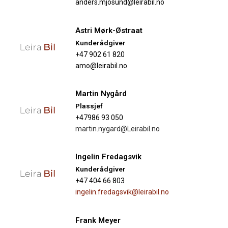
anders.mjosund@leirabil.no
Astri Mørk-Østraat
Kunderådgiver​
+47 902 61 820
amo@leirabil.no
Martin Nygård
Plassjef
+47986 93 050
martin.nygard@Leirabil.no
Ingelin Fredagsvik
Kunderådgiver
+47 404 66 803
ingelin.fredagsvik@leirabil.no
Frank Meyer