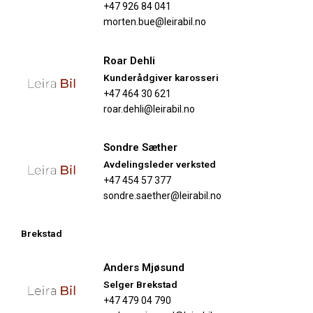
+47 926 84 041
morten.bue@leirabil.no
Roar Dehli
Kunderådgiver​ karosseri
+47 464 30 621
roar.dehli@leirabil.no
Sondre Sæther
Avdelingsleder verksted
+47 454 57 377
sondre.saether@leirabil.no
Brekstad
Anders Mjøsund
Selger Brekstad
+47
479 04 790