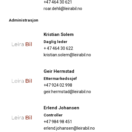
+47 464 30 621
roar.dehli@leirabil.no
Administrasjon
Kristian Solem
Daglig leder
+ 47 464 30 622
kristian.solem@leirabil.no
Geir Hermstad
Ettermarkedssjef
+47 924 02 998
geir.hermstad@leirabil.no
Erlend Johansen
Controller
+47 984 98 451
erlend.johansen@leirabil.no