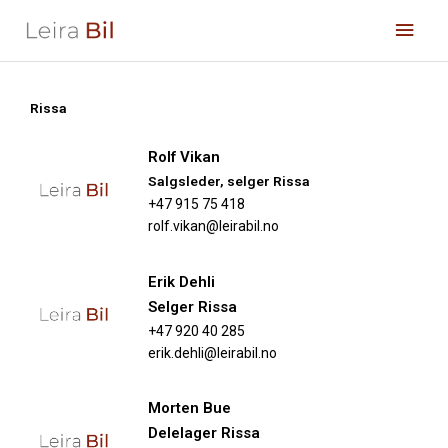
Hopp
Hov
rett
til
innholdet
Rissa
Rolf Vikan
Salgsleder, selger Rissa
+47 915 75 418
rolf.vikan@leirabil.no
Erik Dehli
Selger Rissa
+47 920 40 285
erik.dehli@leirabil.no
Morten Bue
Delelager Rissa