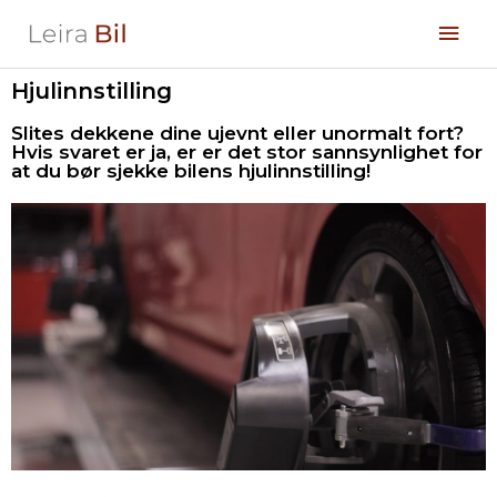
Hopp
Hov
rett
til
innholdet
Hjulinnstilling
Slites dekkene dine ujevnt eller unormalt fort?
Hvis svaret er ja, er er det stor sannsynlighet for
at du bør sjekke bilens hjulinnstilling!