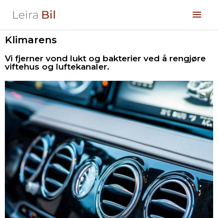
Hopp
Hov
rett
til
innholdet
Klimarens
Vi fjerner vond lukt og bakterier ved å rengjøre
viftehus og luftekanaler.